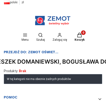
polski
zł
Otwórz wyszukiwarkę
Produkty w koszyk
Menu
Szukaj
Zaloguj się
Koszyk
PRZEJDŹ DO:
ZEMOT OŚWIETLENIE I ELEKTRYKA
ESZEK DOMANIEWSKI, BOGUSŁAWA 
Produkty:
Brak
Lista produktów
W tej kategorii nie ma obecnie żadnych produktów
POMOC
Linki w stopce