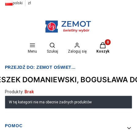
polski
zł
Otwórz wyszukiwarkę
Produkty w koszyk
Menu
Szukaj
Zaloguj się
Koszyk
PRZEJDŹ DO:
ZEMOT OŚWIETLENIE I ELEKTRYKA
ESZEK DOMANIEWSKI, BOGUSŁAWA 
Produkty:
Brak
Lista produktów
W tej kategorii nie ma obecnie żadnych produktów
POMOC
Linki w stopce