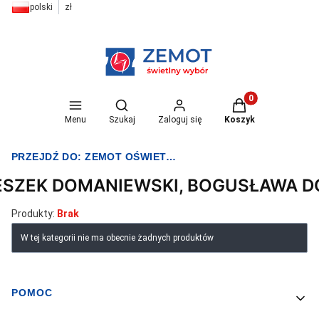
polski
zł
Otwórz wyszukiwarkę
Produkty w koszyk
Menu
Szukaj
Zaloguj się
Koszyk
PRZEJDŹ DO:
ZEMOT OŚWIETLENIE I ELEKTRYKA
ESZEK DOMANIEWSKI, BOGUSŁAWA 
Produkty:
Brak
Lista produktów
W tej kategorii nie ma obecnie żadnych produktów
POMOC
Linki w stopce