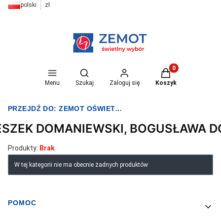
polski
zł
Otwórz wyszukiwarkę
Produkty w koszyk
Menu
Szukaj
Zaloguj się
Koszyk
PRZEJDŹ DO:
ZEMOT OŚWIETLENIE I ELEKTRYKA
ESZEK DOMANIEWSKI, BOGUSŁAWA 
Produkty:
Brak
Lista produktów
W tej kategorii nie ma obecnie żadnych produktów
POMOC
Linki w stopce