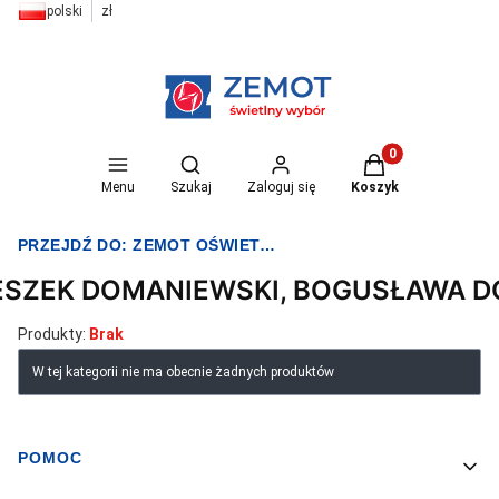
polski
zł
Otwórz wyszukiwarkę
Produkty w koszyk
Menu
Szukaj
Zaloguj się
Koszyk
PRZEJDŹ DO:
ZEMOT OŚWIETLENIE I ELEKTRYKA
ESZEK DOMANIEWSKI, BOGUSŁAWA 
Produkty:
Brak
Lista produktów
W tej kategorii nie ma obecnie żadnych produktów
POMOC
Linki w stopce