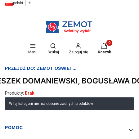
polski
zł
Otwórz wyszukiwarkę
Produkty w koszyk
Menu
Szukaj
Zaloguj się
Koszyk
PRZEJDŹ DO:
ZEMOT OŚWIETLENIE I ELEKTRYKA
ESZEK DOMANIEWSKI, BOGUSŁAWA 
Produkty:
Brak
Lista produktów
W tej kategorii nie ma obecnie żadnych produktów
POMOC
Linki w stopce