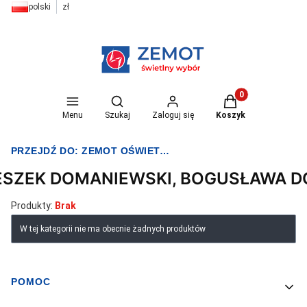
polski
zł
Otwórz wyszukiwarkę
Produkty w koszyk
Menu
Szukaj
Zaloguj się
Koszyk
PRZEJDŹ DO:
ZEMOT OŚWIETLENIE I ELEKTRYKA
ESZEK DOMANIEWSKI, BOGUSŁAWA 
Produkty:
Brak
Lista produktów
W tej kategorii nie ma obecnie żadnych produktów
POMOC
Linki w stopce