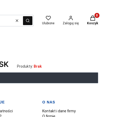
Produkty w kosz
Wyczyść
Szukaj
Ulubione
Zaloguj się
Koszyk
SK
Produkty:
Brak
JE
O NAS
watności
Kontakt i dane firmy
?
O firmie