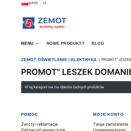
polski
zł
MENU
NOWE PRODUKTY
BLOG
ZEMOT OŚWIETLENIE I ELEKTRYKA
PROMOT" LESZEK
PROMOT" LESZEK DOMANI
Lista produktów
W tej kategorii nie ma obecnie żadnych produktów
POMOC
MOJE KONTO
Linki w stopce
Zwroty i reklamacje
Twoje zamówienia
Odstąp od umowy tutaj
Ustawienia konta