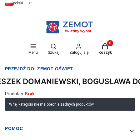
polski
zł
Otwórz wyszukiwarkę
Produkty w koszyk
Menu
Szukaj
Zaloguj się
Koszyk
PRZEJDŹ DO:
ZEMOT OŚWIETLENIE I ELEKTRYKA
ESZEK DOMANIEWSKI, BOGUSŁAWA 
Produkty:
Brak
Lista produktów
W tej kategorii nie ma obecnie żadnych produktów
POMOC
Linki w stopce