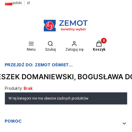
polski
zł
Otwórz wyszukiwarkę
Produkty w koszyk
Menu
Szukaj
Zaloguj się
Koszyk
PRZEJDŹ DO:
ZEMOT OŚWIETLENIE I ELEKTRYKA
ESZEK DOMANIEWSKI, BOGUSŁAWA 
Produkty:
Brak
Lista produktów
W tej kategorii nie ma obecnie żadnych produktów
POMOC
Linki w stopce