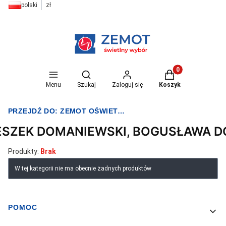
polski
zł
Otwórz wyszukiwarkę
Produkty w koszyk
Menu
Szukaj
Zaloguj się
Koszyk
PRZEJDŹ DO:
ZEMOT OŚWIETLENIE I ELEKTRYKA
ESZEK DOMANIEWSKI, BOGUSŁAWA 
Produkty:
Brak
Lista produktów
W tej kategorii nie ma obecnie żadnych produktów
POMOC
Linki w stopce