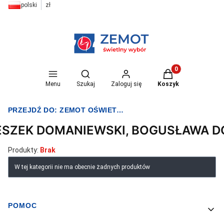
polski
zł
Otwórz wyszukiwarkę
Produkty w koszyk
Menu
Szukaj
Zaloguj się
Koszyk
PRZEJDŹ DO:
ZEMOT OŚWIETLENIE I ELEKTRYKA
ESZEK DOMANIEWSKI, BOGUSŁAWA 
Produkty:
Brak
Lista produktów
W tej kategorii nie ma obecnie żadnych produktów
POMOC
Linki w stopce