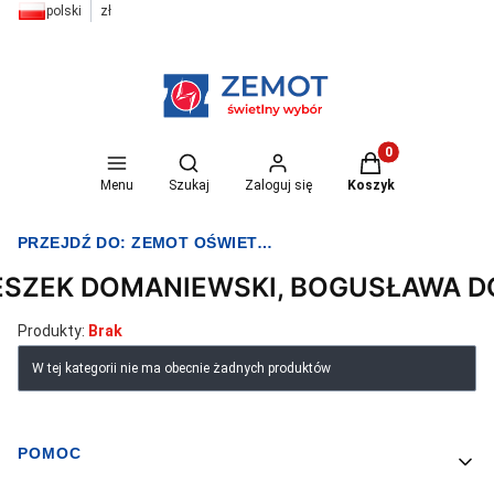
polski
zł
Otwórz wyszukiwarkę
Produkty w koszyk
Menu
Szukaj
Zaloguj się
Koszyk
PRZEJDŹ DO:
ZEMOT OŚWIETLENIE I ELEKTRYKA
ESZEK DOMANIEWSKI, BOGUSŁAWA 
Produkty:
Brak
Lista produktów
W tej kategorii nie ma obecnie żadnych produktów
POMOC
Linki w stopce