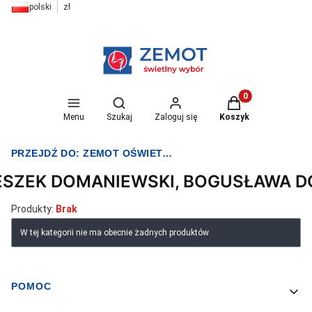
polski
zł
Otwórz wyszukiwarkę
Produkty w koszyk
Menu
Szukaj
Zaloguj się
Koszyk
PRZEJDŹ DO:
ZEMOT OŚWIETLENIE I ELEKTRYKA
ESZEK DOMANIEWSKI, BOGUSŁAWA 
Produkty:
Brak
Lista produktów
W tej kategorii nie ma obecnie żadnych produktów
POMOC
Linki w stopce