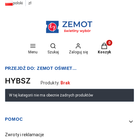
polski
zł
Otwórz wyszukiwarkę
Produkty w koszyk
Menu
Szukaj
Zaloguj się
Koszyk
PRZEJDŹ DO:
ZEMOT OŚWIETLENIE I ELEKTRYKA
HYBSZ
Produkty:
Brak
Lista produktów
W tej kategorii nie ma obecnie żadnych produktów
POMOC
Linki w stopce
Zwroty i reklamacje