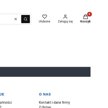
Produkty w kosz
Wyczyść
Szukaj
Ulubione
Zaloguj się
Koszyk
JE
O NAS
watności
Kontakt i dane firmy
?
O firmie