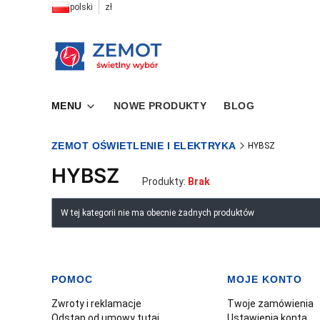
polski
zł
MENU
NOWE PRODUKTY
BLOG
ZEMOT OŚWIETLENIE I ELEKTRYKA
HYBSZ
HYBSZ
Produkty:
Brak
Lista produktów
W tej kategorii nie ma obecnie żadnych produktów
POMOC
MOJE KONTO
Linki w stopce
Zwroty i reklamacje
Twoje zamówienia
Odstąp od umowy tutaj
Ustawienia konta