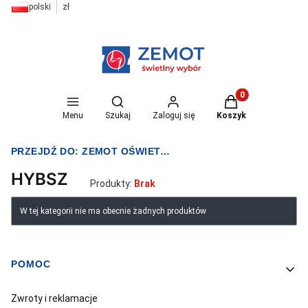
polski
zł
Otwórz wyszukiwarkę
Produkty w koszyk
Menu
Szukaj
Zaloguj się
Koszyk
PRZEJDŹ DO:
ZEMOT OŚWIETLENIE I ELEKTRYKA
HYBSZ
Produkty:
Brak
Lista produktów
W tej kategorii nie ma obecnie żadnych produktów
POMOC
Linki w stopce
Zwroty i reklamacje