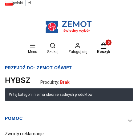
polski
zł
Otwórz wyszukiwarkę
Produkty w koszyk
Menu
Szukaj
Zaloguj się
Koszyk
PRZEJDŹ DO:
ZEMOT OŚWIETLENIE I ELEKTRYKA
HYBSZ
Produkty:
Brak
Lista produktów
W tej kategorii nie ma obecnie żadnych produktów
POMOC
Linki w stopce
Zwroty i reklamacje