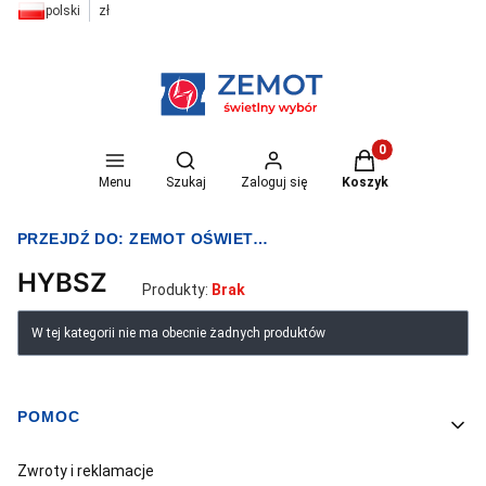
polski
zł
Otwórz wyszukiwarkę
Produkty w koszyk
Menu
Szukaj
Zaloguj się
Koszyk
PRZEJDŹ DO:
ZEMOT OŚWIETLENIE I ELEKTRYKA
HYBSZ
Produkty:
Brak
Lista produktów
W tej kategorii nie ma obecnie żadnych produktów
POMOC
Linki w stopce
Zwroty i reklamacje