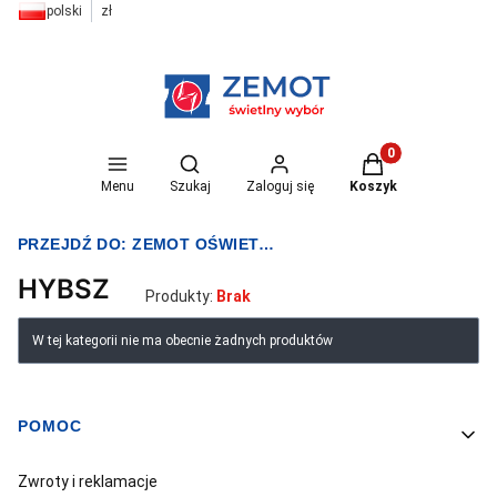
polski
zł
Otwórz wyszukiwarkę
Produkty w koszyk
Menu
Szukaj
Zaloguj się
Koszyk
PRZEJDŹ DO:
ZEMOT OŚWIETLENIE I ELEKTRYKA
HYBSZ
Produkty:
Brak
Lista produktów
W tej kategorii nie ma obecnie żadnych produktów
POMOC
Linki w stopce
Zwroty i reklamacje