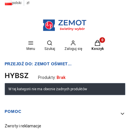
polski
zł
Otwórz wyszukiwarkę
Produkty w koszyk
Menu
Szukaj
Zaloguj się
Koszyk
PRZEJDŹ DO:
ZEMOT OŚWIETLENIE I ELEKTRYKA
HYBSZ
Produkty:
Brak
Lista produktów
W tej kategorii nie ma obecnie żadnych produktów
POMOC
Linki w stopce
Zwroty i reklamacje