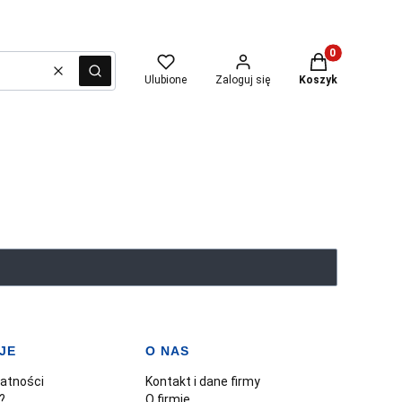
Produkty w kosz
Wyczyść
Szukaj
Ulubione
Zaloguj się
Koszyk
JE
O NAS
watności
Kontakt i dane firmy
?
O firmie