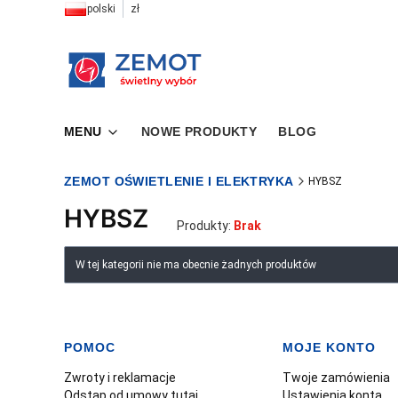
polski
zł
MENU
NOWE PRODUKTY
BLOG
ZEMOT OŚWIETLENIE I ELEKTRYKA
HYBSZ
HYBSZ
Produkty:
Brak
Lista produktów
W tej kategorii nie ma obecnie żadnych produktów
POMOC
MOJE KONTO
Linki w stopce
Zwroty i reklamacje
Twoje zamówienia
Odstąp od umowy tutaj
Ustawienia konta