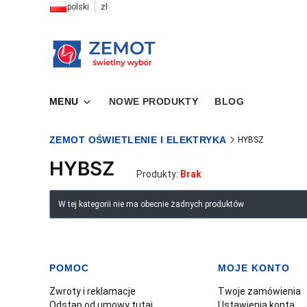
polski
zł
MENU
NOWE PRODUKTY
BLOG
ZEMOT OŚWIETLENIE I ELEKTRYKA
HYBSZ
HYBSZ
Produkty:
Brak
Lista produktów
W tej kategorii nie ma obecnie żadnych produktów
POMOC
MOJE KONTO
Linki w stopce
Zwroty i reklamacje
Twoje zamówienia
Odstąp od umowy tutaj
Ustawienia konta