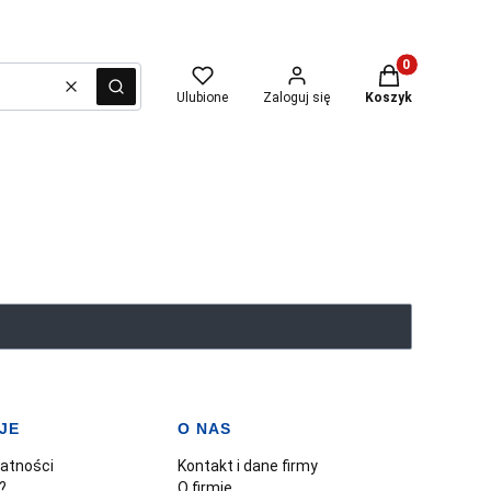
Produkty w kosz
Wyczyść
Szukaj
Ulubione
Zaloguj się
Koszyk
JE
O NAS
watności
Kontakt i dane firmy
?
O firmie