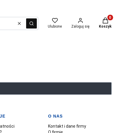
Produkty w kosz
Wyczyść
Szukaj
Ulubione
Zaloguj się
Koszyk
JE
O NAS
watności
Kontakt i dane firmy
?
O firmie