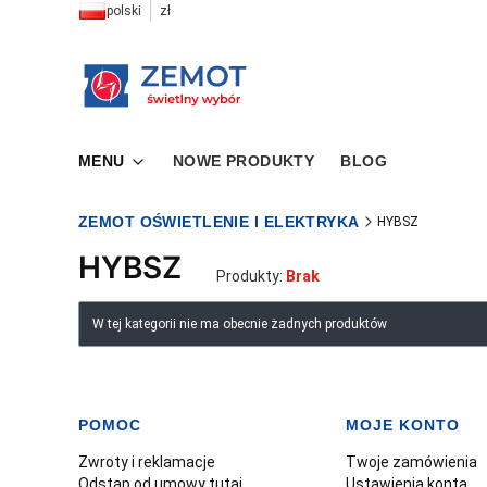
polski
zł
MENU
NOWE PRODUKTY
BLOG
ZEMOT OŚWIETLENIE I ELEKTRYKA
HYBSZ
HYBSZ
Produkty:
Brak
Lista produktów
W tej kategorii nie ma obecnie żadnych produktów
POMOC
MOJE KONTO
Linki w stopce
Zwroty i reklamacje
Twoje zamówienia
Odstąp od umowy tutaj
Ustawienia konta