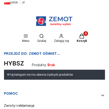
polski
zł
Otwórz wyszukiwarkę
Produkty w koszyk
Menu
Szukaj
Zaloguj się
Koszyk
PRZEJDŹ DO:
ZEMOT OŚWIETLENIE I ELEKTRYKA
HYBSZ
Produkty:
Brak
Lista produktów
W tej kategorii nie ma obecnie żadnych produktów
POMOC
Linki w stopce
Zwroty i reklamacje