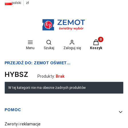
polski
zł
Otwórz wyszukiwarkę
Produkty w koszyk
Menu
Szukaj
Zaloguj się
Koszyk
PRZEJDŹ DO:
ZEMOT OŚWIETLENIE I ELEKTRYKA
HYBSZ
Produkty:
Brak
Lista produktów
W tej kategorii nie ma obecnie żadnych produktów
POMOC
Linki w stopce
Zwroty i reklamacje