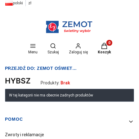
polski
zł
Otwórz wyszukiwarkę
Produkty w koszyk
Menu
Szukaj
Zaloguj się
Koszyk
PRZEJDŹ DO:
ZEMOT OŚWIETLENIE I ELEKTRYKA
HYBSZ
Produkty:
Brak
Lista produktów
W tej kategorii nie ma obecnie żadnych produktów
POMOC
Linki w stopce
Zwroty i reklamacje