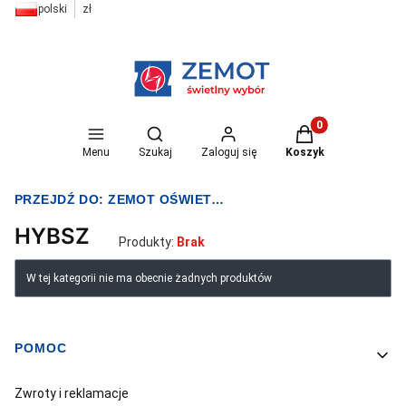
polski
zł
Otwórz wyszukiwarkę
Produkty w koszyk
Menu
Szukaj
Zaloguj się
Koszyk
PRZEJDŹ DO:
ZEMOT OŚWIETLENIE I ELEKTRYKA
HYBSZ
Produkty:
Brak
Lista produktów
W tej kategorii nie ma obecnie żadnych produktów
POMOC
Linki w stopce
Zwroty i reklamacje