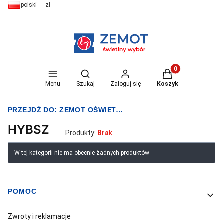
polski
zł
Otwórz wyszukiwarkę
Produkty w koszyk
Menu
Szukaj
Zaloguj się
Koszyk
PRZEJDŹ DO:
ZEMOT OŚWIETLENIE I ELEKTRYKA
HYBSZ
Produkty:
Brak
Lista produktów
W tej kategorii nie ma obecnie żadnych produktów
POMOC
Linki w stopce
Zwroty i reklamacje