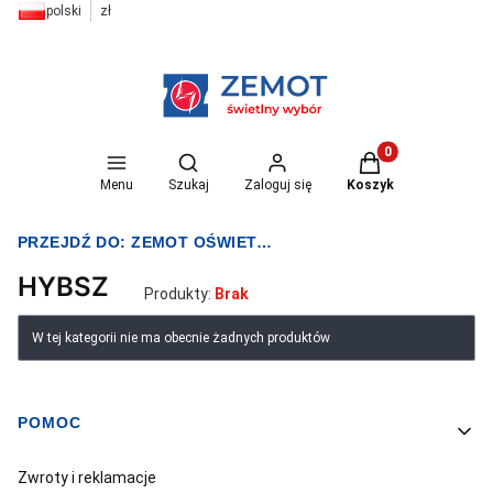
polski
zł
Otwórz wyszukiwarkę
Produkty w koszyk
Menu
Szukaj
Zaloguj się
Koszyk
PRZEJDŹ DO:
ZEMOT OŚWIETLENIE I ELEKTRYKA
HYBSZ
Produkty:
Brak
Lista produktów
W tej kategorii nie ma obecnie żadnych produktów
POMOC
Linki w stopce
Zwroty i reklamacje