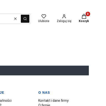
Produkty w kosz
Wyczyść
Szukaj
Ulubione
Zaloguj się
Koszyk
JE
O NAS
watności
Kontakt i dane firmy
?
O firmie