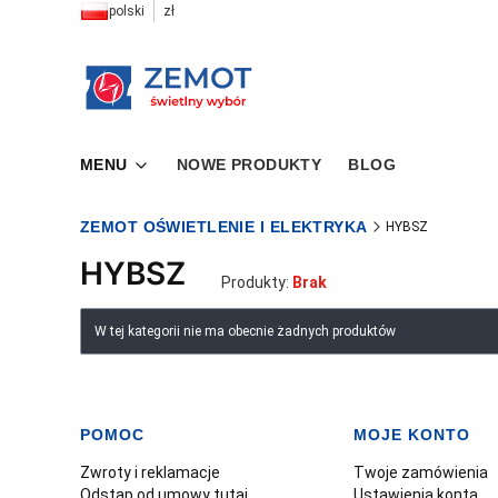
polski
zł
MENU
NOWE PRODUKTY
BLOG
ZEMOT OŚWIETLENIE I ELEKTRYKA
HYBSZ
HYBSZ
Produkty:
Brak
Lista produktów
W tej kategorii nie ma obecnie żadnych produktów
POMOC
MOJE KONTO
Linki w stopce
Zwroty i reklamacje
Twoje zamówienia
Odstąp od umowy tutaj
Ustawienia konta