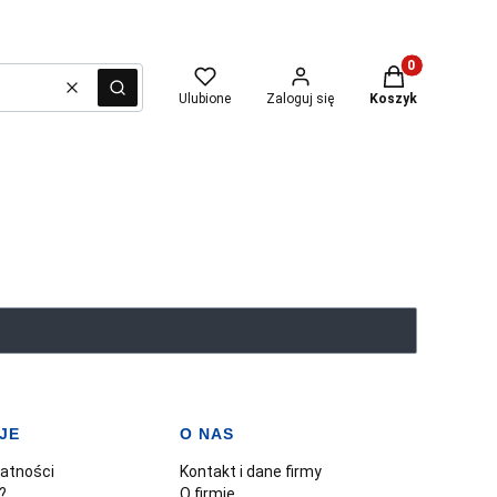
Produkty w kosz
Wyczyść
Szukaj
Ulubione
Zaloguj się
Koszyk
JE
O NAS
watności
Kontakt i dane firmy
?
O firmie