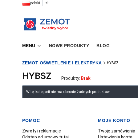
polski
zł
MENU
NOWE PRODUKTY
BLOG
ZEMOT OŚWIETLENIE I ELEKTRYKA
HYBSZ
HYBSZ
Produkty:
Brak
Lista produktów
W tej kategorii nie ma obecnie żadnych produktów
POMOC
MOJE KONTO
Linki w stopce
Zwroty i reklamacje
Twoje zamówienia
Odstąp od umowy tutaj
Ustawienia konta