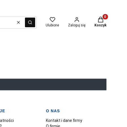
Produkty w kosz
Wyczyść
Szukaj
Ulubione
Zaloguj się
Koszyk
JE
O NAS
watności
Kontakt i dane firmy
?
O firmie