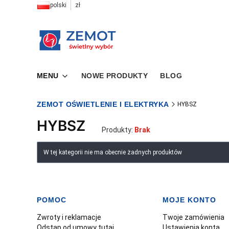
polski
zł
MENU
NOWE PRODUKTY
BLOG
ZEMOT OŚWIETLENIE I ELEKTRYKA
HYBSZ
HYBSZ
Produkty:
Brak
Lista produktów
W tej kategorii nie ma obecnie żadnych produktów
POMOC
MOJE KONTO
Linki w stopce
Zwroty i reklamacje
Twoje zamówienia
Odstąp od umowy tutaj
Ustawienia konta