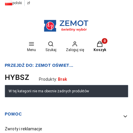
polski
zł
Otwórz wyszukiwarkę
Produkty w koszyk
Menu
Szukaj
Zaloguj się
Koszyk
PRZEJDŹ DO:
ZEMOT OŚWIETLENIE I ELEKTRYKA
HYBSZ
Produkty:
Brak
Lista produktów
W tej kategorii nie ma obecnie żadnych produktów
POMOC
Linki w stopce
Zwroty i reklamacje