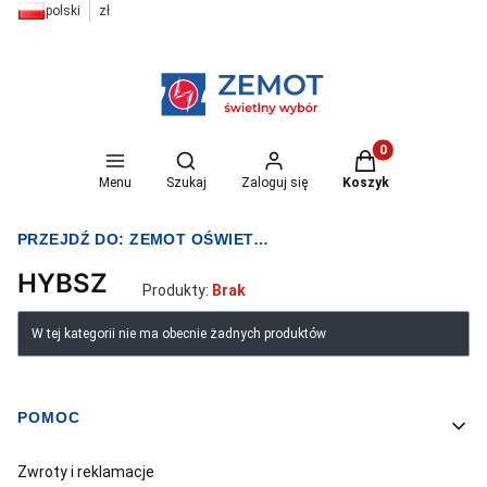
polski
zł
Otwórz wyszukiwarkę
Produkty w koszyk
Menu
Szukaj
Zaloguj się
Koszyk
PRZEJDŹ DO:
ZEMOT OŚWIETLENIE I ELEKTRYKA
HYBSZ
Produkty:
Brak
Lista produktów
W tej kategorii nie ma obecnie żadnych produktów
POMOC
Linki w stopce
Zwroty i reklamacje