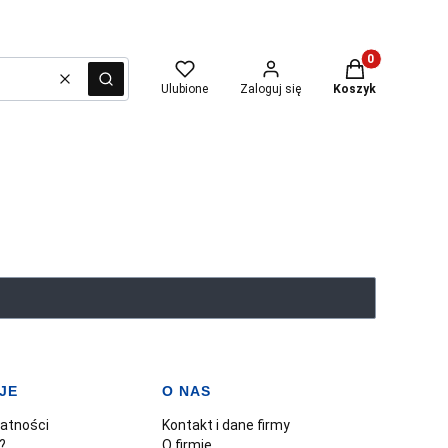
Produkty w kosz
Wyczyść
Szukaj
Ulubione
Zaloguj się
Koszyk
JE
O NAS
watności
Kontakt i dane firmy
?
O firmie