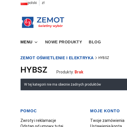
polski
zł
MENU
NOWE PRODUKTY
BLOG
ZEMOT OŚWIETLENIE I ELEKTRYKA
HYBSZ
HYBSZ
Produkty:
Brak
Lista produktów
W tej kategorii nie ma obecnie żadnych produktów
POMOC
MOJE KONTO
Linki w stopce
Zwroty i reklamacje
Twoje zamówienia
Odstąp od umowy tutaj
Ustawienia konta