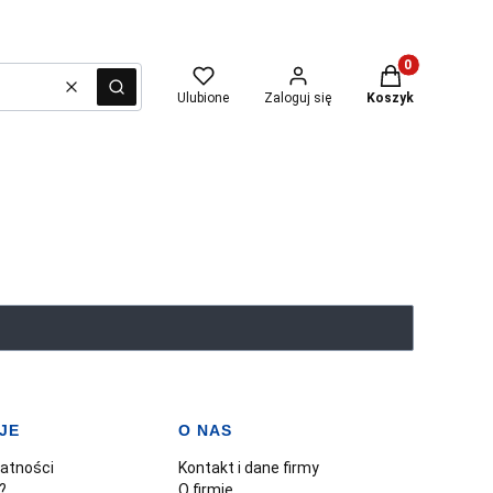
Produkty w kosz
Wyczyść
Szukaj
Ulubione
Zaloguj się
Koszyk
JE
O NAS
watności
Kontakt i dane firmy
?
O firmie