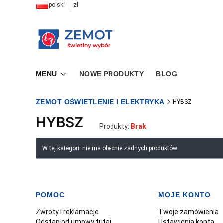
polski
zł
MENU
NOWE PRODUKTY
BLOG
ZEMOT OŚWIETLENIE I ELEKTRYKA
HYBSZ
HYBSZ
Produkty:
Brak
Lista produktów
W tej kategorii nie ma obecnie żadnych produktów
POMOC
MOJE KONTO
Linki w stopce
Zwroty i reklamacje
Twoje zamówienia
Odstąp od umowy tutaj
Ustawienia konta