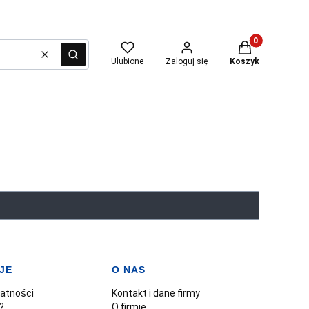
Produkty w kosz
Wyczyść
Szukaj
Ulubione
Zaloguj się
Koszyk
JE
O NAS
watności
Kontakt i dane firmy
?
O firmie