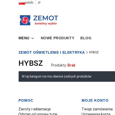
polski
zł
MENU
NOWE PRODUKTY
BLOG
ZEMOT OŚWIETLENIE I ELEKTRYKA
HYBSZ
HYBSZ
Produkty:
Brak
Lista produktów
W tej kategorii nie ma obecnie żadnych produktów
POMOC
MOJE KONTO
Linki w stopce
Zwroty i reklamacje
Twoje zamówienia
Odstąp od umowy tutaj
Ustawienia konta