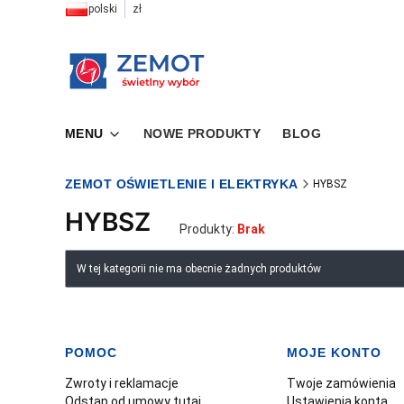
polski
zł
MENU
NOWE PRODUKTY
BLOG
ZEMOT OŚWIETLENIE I ELEKTRYKA
HYBSZ
HYBSZ
Produkty:
Brak
Lista produktów
W tej kategorii nie ma obecnie żadnych produktów
POMOC
MOJE KONTO
Linki w stopce
Zwroty i reklamacje
Twoje zamówienia
Odstąp od umowy tutaj
Ustawienia konta