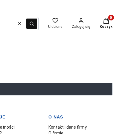
Produkty w kosz
Wyczyść
Szukaj
Ulubione
Zaloguj się
Koszyk
JE
O NAS
watności
Kontakt i dane firmy
?
O firmie