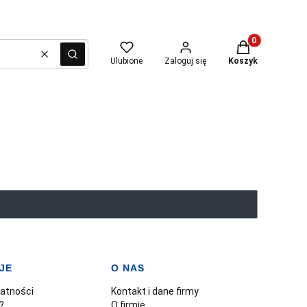
Produkty w kosz
Wyczyść
Szukaj
Ulubione
Zaloguj się
Koszyk
JE
O NAS
watności
Kontakt i dane firmy
?
O firmie