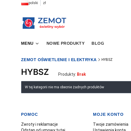
polski
zł
MENU
NOWE PRODUKTY
BLOG
ZEMOT OŚWIETLENIE I ELEKTRYKA
HYBSZ
HYBSZ
Produkty:
Brak
Lista produktów
W tej kategorii nie ma obecnie żadnych produktów
POMOC
MOJE KONTO
Linki w stopce
Zwroty i reklamacje
Twoje zamówienia
Odstąp od umowy tutaj
Ustawienia konta