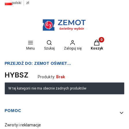
polski
zł
Otwórz wyszukiwarkę
Produkty w koszyk
Menu
Szukaj
Zaloguj się
Koszyk
PRZEJDŹ DO:
ZEMOT OŚWIETLENIE I ELEKTRYKA
HYBSZ
Produkty:
Brak
Lista produktów
W tej kategorii nie ma obecnie żadnych produktów
POMOC
Linki w stopce
Zwroty i reklamacje