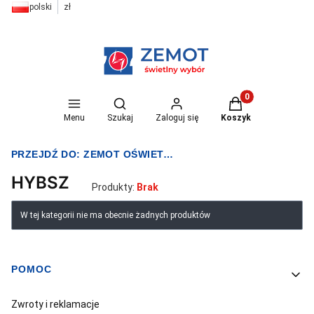
polski
zł
Otwórz wyszukiwarkę
Produkty w koszyk
Menu
Szukaj
Zaloguj się
Koszyk
PRZEJDŹ DO:
ZEMOT OŚWIETLENIE I ELEKTRYKA
HYBSZ
Produkty:
Brak
Lista produktów
W tej kategorii nie ma obecnie żadnych produktów
POMOC
Linki w stopce
Zwroty i reklamacje