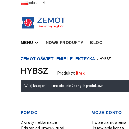
polski
zł
MENU
NOWE PRODUKTY
BLOG
ZEMOT OŚWIETLENIE I ELEKTRYKA
HYBSZ
HYBSZ
Produkty:
Brak
Lista produktów
W tej kategorii nie ma obecnie żadnych produktów
POMOC
MOJE KONTO
Linki w stopce
Zwroty i reklamacje
Twoje zamówienia
Odstąp od umowy tutaj
Ustawienia konta