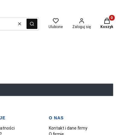
Produkty w kosz
Wyczyść
Szukaj
Ulubione
Zaloguj się
Koszyk
JE
O NAS
watności
Kontakt i dane firmy
?
O firmie