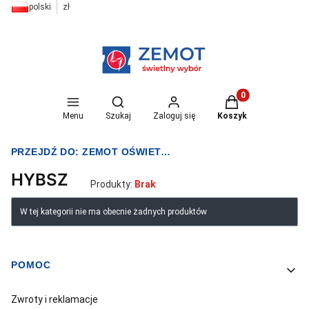
polski
zł
Otwórz wyszukiwarkę
Produkty w koszyk
Menu
Szukaj
Zaloguj się
Koszyk
PRZEJDŹ DO:
ZEMOT OŚWIETLENIE I ELEKTRYKA
HYBSZ
Produkty:
Brak
Lista produktów
W tej kategorii nie ma obecnie żadnych produktów
POMOC
Linki w stopce
Zwroty i reklamacje