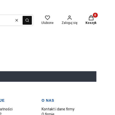
Produkty w kosz
Wyczyść
Szukaj
Ulubione
Zaloguj się
Koszyk
JE
O NAS
watności
Kontakt i dane firmy
?
O firmie