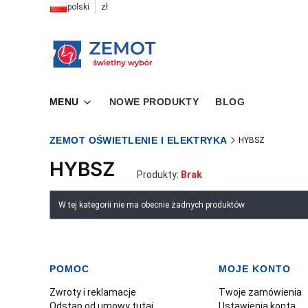
polski
zł
MENU
NOWE PRODUKTY
BLOG
ZEMOT OŚWIETLENIE I ELEKTRYKA
HYBSZ
HYBSZ
Produkty:
Brak
Lista produktów
W tej kategorii nie ma obecnie żadnych produktów
POMOC
MOJE KONTO
Linki w stopce
Zwroty i reklamacje
Twoje zamówienia
Odstąp od umowy tutaj
Ustawienia konta