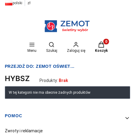
polski
zł
Otwórz wyszukiwarkę
Produkty w koszyk
Menu
Szukaj
Zaloguj się
Koszyk
PRZEJDŹ DO:
ZEMOT OŚWIETLENIE I ELEKTRYKA
HYBSZ
Produkty:
Brak
Lista produktów
W tej kategorii nie ma obecnie żadnych produktów
POMOC
Linki w stopce
Zwroty i reklamacje