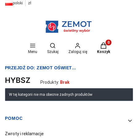
polski
zł
Otwórz wyszukiwarkę
Produkty w koszyk
Menu
Szukaj
Zaloguj się
Koszyk
PRZEJDŹ DO:
ZEMOT OŚWIETLENIE I ELEKTRYKA
HYBSZ
Produkty:
Brak
Lista produktów
W tej kategorii nie ma obecnie żadnych produktów
POMOC
Linki w stopce
Zwroty i reklamacje