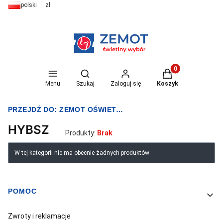
polski
zł
Otwórz wyszukiwarkę
Produkty w koszyk
Menu
Szukaj
Zaloguj się
Koszyk
PRZEJDŹ DO:
ZEMOT OŚWIETLENIE I ELEKTRYKA
HYBSZ
Produkty:
Brak
Lista produktów
W tej kategorii nie ma obecnie żadnych produktów
POMOC
Linki w stopce
Zwroty i reklamacje