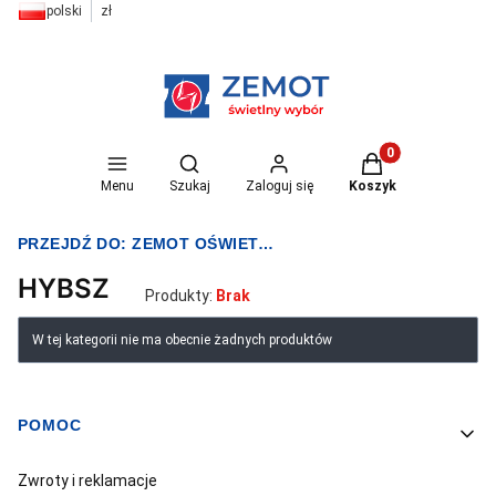
polski
zł
Otwórz wyszukiwarkę
Produkty w koszyk
Menu
Szukaj
Zaloguj się
Koszyk
PRZEJDŹ DO:
ZEMOT OŚWIETLENIE I ELEKTRYKA
HYBSZ
Produkty:
Brak
Lista produktów
W tej kategorii nie ma obecnie żadnych produktów
POMOC
Linki w stopce
Zwroty i reklamacje