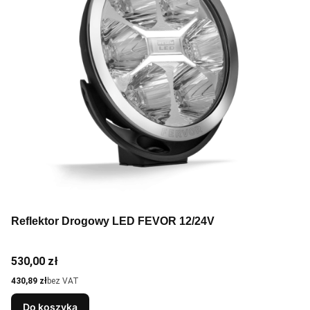
Reflektor Drogowy LED FEVOR 12/24V
Cena
530,00 zł
Cena
430,89 zł
bez VAT
Do koszyka