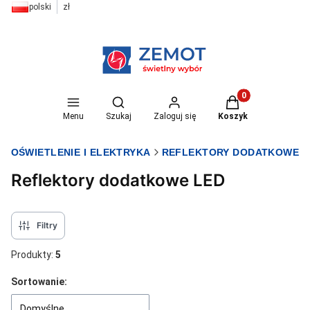
polski
zł
Otwórz wyszukiwarkę
Produkty w koszyk
Menu
Szukaj
Zaloguj się
Koszyk
T OŚWIETLENIE I ELEKTRYKA
REFLEKTORY DODATKOWE
Reflektory dodatkowe LED
Filtry
Produkty:
5
Lista produktów
Sortowanie:
Domyślne