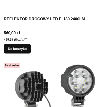
REFLEKTOR DROGOWY LED FI 180 2400LM
Cena
560,00 zł
Cena
455,28 zł
bez VAT
Do koszyka
Bestseller