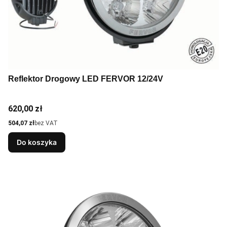
Reflektor Drogowy LED FERVOR 12/24V
Cena
620,00 zł
Cena
504,07 zł
bez VAT
Do koszyka