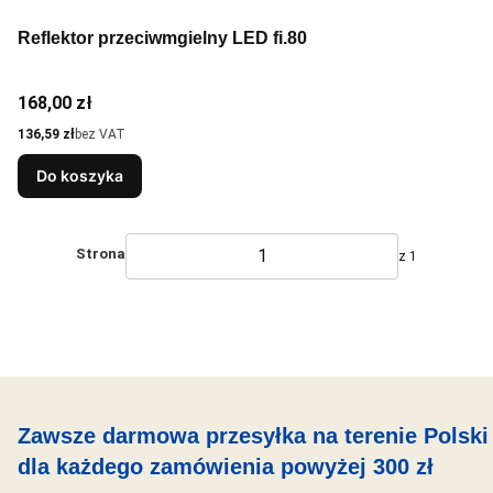
Reflektor przeciwmgielny LED fi.80
Cena
168,00 zł
Cena
136,59 zł
bez VAT
Do koszyka
Strona
z 1
Zawsze darmowa przesyłka na terenie Polski
dla każdego zamówienia powyżej 300 zł