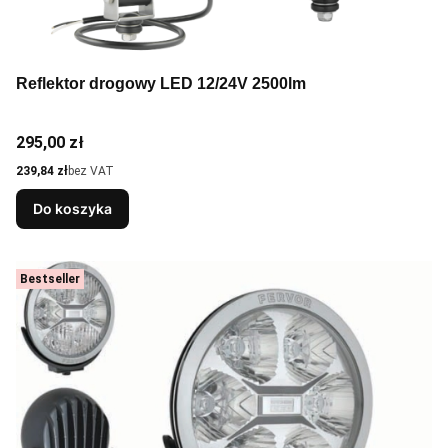
Reflektor drogowy LED 12/24V 2500lm
Cena
295,00 zł
Cena
239,84 zł
bez VAT
Do koszyka
Bestseller